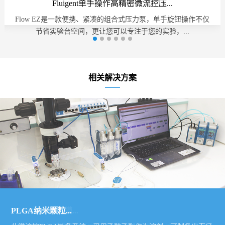
Fluigent单手操作高精密微流控压...
Flow EZ是一款便携、紧凑的组合式压力泵，单手旋钮操作不仅
节省实验台空间，更让您可以专注于您的实验，...
相关解决方案
微滴制备系统
Microblox 微流控...
Microblox 器官模...
PLGA纳米颗粒...
PDMS芯片加工...
微滴制备系统
Microblox 微流控...