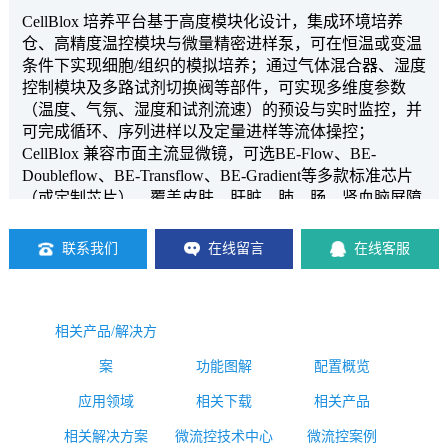
CellBlox 培养平台基于高度模块化设计，集成环境培养
仓、高精度温控模块与微量精密进样泵，可在恒温或变温
条件下实现细胞/组织的模拟培养；通过气体混合器、湿度
控制模块及多路试剂切换阀等部件，可实现多维度参数
（温度、气氛、湿度和试剂流速）的预设与实时监控，并
可完成循环、序列进样以及定量进样等流体操控；
CellBlox 兼容市面主流显微镜，可选BE-Flow、BE-
Doubleflow、BE-Transflow、BE-Gradient等多款标准芯片
（或定制芯片），覆盖皮肤、肝脏、肺、肠、肾血脑屏障
等多种器官模型，满足高通量生命科学研究及制药工艺开
发需求。
联系我们
在线留言
在线客服
相关产品/解决方
案
功能图解
配置概览
应用领域
相关下载
相关产品
相关解决方案
微流控技术中心
微流控案例