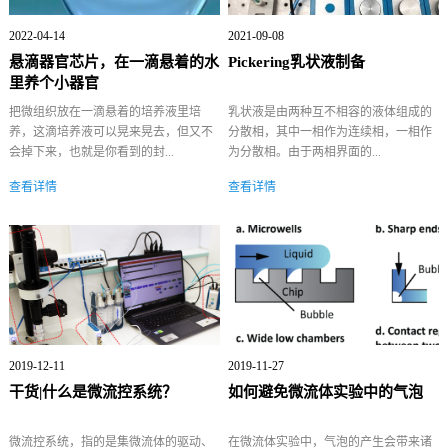
2022-04-14
2021-09-08
悬滴器官芯片，在一滴悬着的水
Pickering乳状液制备
里养个小器官
把微组织放在一滴悬着的培养液里培
乳状液是由两种互不相容的液体组成的
养，这滴培养液可以晃来晃去，但又不
分散相，其中一相作为连续相，一相作
会掉下来，也就是你看到的封...
为分散相。由于两相界面的...
查看详情
查看详情
2019-12-11
2019-11-27
干货|什么是微流控系统？
如何避免微流体实验中的气泡
微流控系统，指的是集微流体的驱动、
在微流体实验中，气泡的产生会带来诸