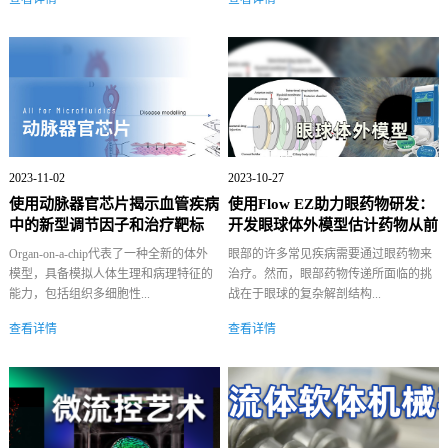
2023-11-02
2023-10-27
使用动脉器官芯片揭示血管疾病
使用Flow EZ助力眼药物研发：
中的新型调节因子和治疗靶标
开发眼球体外模型估计药物从前
房到...
Organ-on-a-chip代表了一种全新的体外
眼部的许多常见疾病需要通过眼药物来
模型，具备模拟人体生理和病理特征的
治疗。然而，眼部药物传递所面临的挑
能力，包括组织多细胞性...
战在于眼球的复杂解剖结构...
查看详情
查看详情