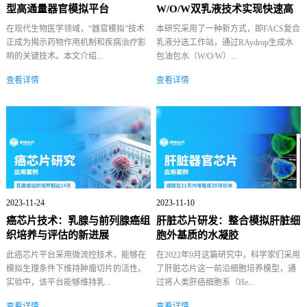
型高通量器官模拟平台
W/O/W双乳液技术实现快速高
效细胞分...
在现代生物医学领域，“器官模拟”技术
本研究采用了一种新方式，即FACS复合
正成为揭示药物作用机制和疾病治疗影
乳液分选工作站，通过RAydrop生成水
响的关键技术。本文介绍...
包油包水（W/O/W）...
查看详情
查看详情
2023-11-24
2023-11-10
癌芯片技术：乳腺与前列腺癌组
肝脏芯片研发：整合模拟肝脏细
织培养与评估的新进展
胞外基质的水凝胶
此癌芯片平台采用微流控技术，能够在
在2022年9月这篇研究中，科学家们采用
模拟生理条件下维持肿瘤切片的活性。
了肝脏芯片这一前沿细胞培养模型，通
实验中，该平台能够维持乳...
过将人类肝癌细胞系（He...
查看详情
查看详情