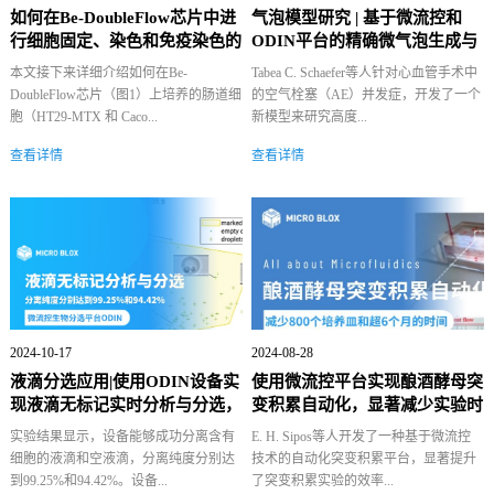
如何在Be-DoubleFlow芯片中进
气泡模型研究 | 基于微流控和
行细胞固定、染色和免疫染色的
ODIN平台的精确微气泡生成与
详细...
检测模...
本文接下来详细介绍如何在Be-
Tabea C. Schaefer等人针对心血管手术中
DoubleFlow芯片（图1）上培养的肠道细
的空气栓塞（AE）并发症，开发了一个
胞（HT29-MTX 和 Caco...
新模型来研究高度...
查看详情
查看详情
2024-10-17
2024-08-28
液滴分选应用|使用ODIN设备实
使用微流控平台实现酿酒酵母突
现液滴无标记实时分析与分选，
变积累自动化，显著减少实验时
精度...
间和人...
实验结果显示，设备能够成功分离含有
E. H. Sipos等人开发了一种基于微流控
细胞的液滴和空液滴，分离纯度分别达
技术的自动化突变积累平台，显著提升
到99.25%和94.42%。设备...
了突变积累实验的效率...