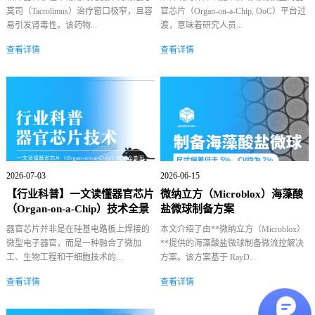
莫司（Tacrolimus）治疗窗口极窄，且容
官芯片（Organ-on-a-Chip, OoC）平台过
易引发肾毒性。该药物...
渡，意味着研究人员...
查看详情
查看详情
2026-07-03
2026-06-15
【行业科普】一文读懂器官芯片
微纳立方（Microblox）海藻酸
（Organ-on-a-Chip）技术全景
盐微球制备方案
图
器官芯片并非是在硅基电路板上焊接的
本文介绍了由**微纳立方（Microblox）
微型电子器官，而是一种融合了微加
**提供的海藻酸盐微球制备微流控解决
工、生物工程和干细胞技术的...
方案。该方案基于 RayD...
查看详情
查看详情