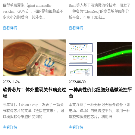
巨型单层囊泡（giant unilamellar
Bavli等人基于液滴微流控技术，研发了
vesicles，GUVs），指的是和细胞差不
一种名为“CloneSeq”的高灵敏单细胞分
多大小的脂质泡，其外表...
析平台，可用于3D细...
查看详情
查看详情
2022-11-24
2022-06-30
软骨芯片：体外重现关节病变过
一种高性价比细胞分选微流控平
程
台
今年3月，Lab on a chip上发表了一篇关
本文介绍了一种无标记无额外设备（如
节软骨芯片的文章（链接在文末），可
电场、磁场）的微流控平台，采用一种
以模拟软骨细胞所受到的...
螺旋式微流控芯片，利用细...
查看详情
查看详情