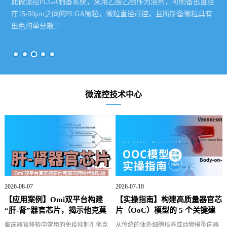
微滴制备，要点有三：稳定的压力输出、精确的流量控制和合适
一个完整的微流控系统应该包含4个部分：流体驱动子系统、过程
CellBlox 培养平台基于高度模块化设计，集成环境培养仓、高精
此微流控PLGA制备系统，采用乙酸乙酯作为溶剂，可制备出直径
Microblox 微流控芯片加工系统EasyPDMS 是一款专为科研实验室
微滴制备，要点有三：稳定的压力输出、精确的流量控制和合适
一个完整的微流控系统应该包含4个部分：流体驱动子系统、过程
的芯片设计。为此我们找到了可能是最棒的压力泵和流量计，并
监控子系统、微流控芯片和检测分析子系统。为此我们搭建了一
度温控模块与微量精密进样泵，可在恒温或变温条件下实现细胞/
在15-50μm之间的PLGA微粒，微粒直径可控，且所制备微粒具有
设计的 高效、精准、模块化 PDMS 微流控芯片制造平台。它能够
的芯片设计。为此我们找到了可能是最棒的压力泵和流量计，并
监控子系统、微流控芯片和检测分析子系统。为此我们搭建了一
代理了不同进口厂家的...
套通用性较强的综合实...
组织的模拟培养；...
出色的单分散...
大幅提升...
代理了不同进口厂家的...
套通用性较强的综合实...
微流控技术中心
2026-08-07
2026-07-10
【应用案例】Omi双平台构建
【实操指南】构建高质量器官芯
“肝-肾”器官芯片，揭示他克莫
片（OoC）模型的 5 个关键建
司跨器...
议
临床器官移植中常用的免疫抑制剂他克
从传统的体外细胞培养或动物模型向器