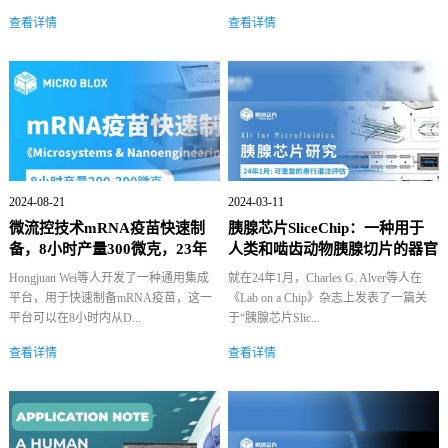
查看详情
查看详情
2024-08-21
2024-03-11
微流控技术mRNA疫苗快速制
胰腺芯片SliceChip：一种用于
备，8小时产量300微克，23年
人类和啮齿动物胰腺切片的器官
发表《M...
型培养...
Hongjuan Wei等人开发了一种通用集成
就在24年1月，Charles G. Alver等人在
平台，用于快速制备mRNA疫苗，这一
《Lab on a Chip》杂志上发表了一篇关
平台可以在8小时内从D...
于“胰腺芯片Slic...
查看详情
查看详情