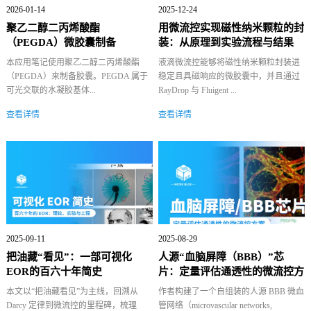
2026-01-14
2025-12-24
聚乙二醇二丙烯酸酯
用微流控实现磁性纳米颗粒的封
（PEGDA）微胶囊制备
装：从原理到实验流程与结果
本应用笔记使用聚乙二醇二丙烯酸酯
液滴微流控能够将磁性纳米颗粒封装进
（PEGDA）来制备胶囊。PEGDA 属于
稳定且具磁响应的微胶囊中，并且通过
可光交联的水凝胶基体...
RayDrop 与 Fluigent ...
查看详情
查看详情
2025-09-11
2025-08-29
把油藏“看见”：一部可视化
人源“血脑屏障（BBB）”芯
EOR的百六十年简史
片：定量评估通透性的微流控方
案｜论...
本文以“把油藏看见”为主线，回溯从
作者构建了一个自组装的人源 BBB 微血
Darcy 定律到微流控的里程碑，梳理
管网络（microvascular networks,