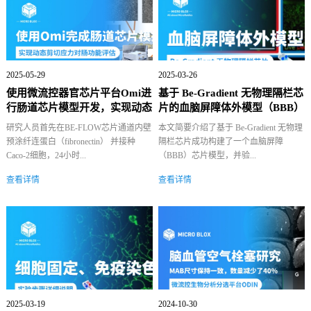
2025-05-29
2025-03-26
使用微流控器官芯片平台Omi进
基于 Be-Gradient 无物理隔栏芯
行肠道芯片模型开发，实现动态
片的血脑屏障体外模型（BBB）
剪切应...
构...
研究人员首先在BE-FLOW芯片通道内壁
本文简要介绍了基于 Be-Gradient 无物理
预涂纤连蛋白（fibronectin） 并接种
隔栏芯片成功构建了一个血脑屏障
Caco-2细胞，24小时...
（BBB）芯片模型，并验...
查看详情
查看详情
2025-03-19
2024-10-30