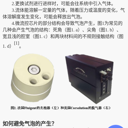
2
.更换试剂进行进样时
，可能会往系统中引入气体。
3
.流体能溶解一定量的气体
，
随着压力或温度的变化
，
气
体溶解度发生变化
，
可能会释放出气泡
。
4
.
微流控芯片的部分结构会导致气泡产生，图
1为常见的
几种会产生气泡的结构：死角（图1
.
a）、尖角（图1
.
b）、
宽且浅的腔室（图1
.
c）和两块材料间的不规则接触结构（图
[
1]
1
.
d）
。
如何避免气泡的产生？