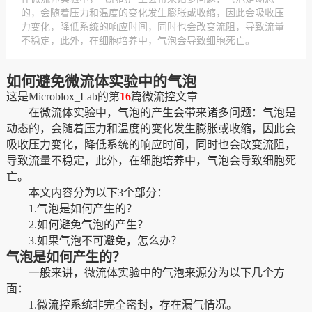
的，会随着压力和温度的变化发生膨胀或收缩，因此会吸收压
力变化，降低系统的响应时间，同时也会改变流阻，导致流量
不稳定，此外，在细胞培养中，气泡会导致细胞死亡。
如何避免微流体实验中的气泡
这是
Microblox_Lab的第
16
篇微流控文章
在微流体实验中，气泡的产生会带来诸多问题：
气泡是
动态的
，会
随着压力和温度的变化
发生
膨胀或收缩
，因此会
吸收压力变化，降低系统的响应时间，同时也会改变流阻，
导致流量不稳定
，此外，在细胞培养中，气泡会导致细胞死
亡。
本文内容分为以下
3个部分：
1
.气泡是如何产生的
？
2
.如何避免气泡的产生
？
3
.
如果气泡不可避免，怎么办？
气泡是如何产生的？
一般来讲
，
微流体实验中的气泡来源分为以下几个方
面
：
1
.微流控系统
非
完全密封
，
存在漏气情况
。