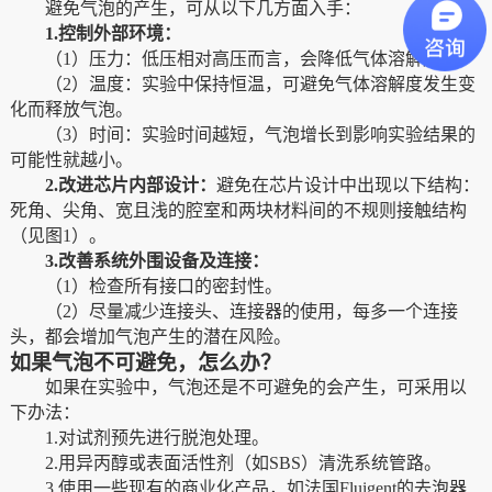
避免气泡的产生，可从以下几方面入手：
1
.控制外部环境
：
（
1）
压力
：
低压相对高压而言
，
会降低气体溶解度
。
（
2）
温度
：实验中保持恒温，可避免气体溶解度发生变
化而释放气泡。
（
3）
时间
：实验时间越短，气泡增长到影响实验结果的
可能性就越小。
2
.改进芯片内部设计
：
避免在芯片设计中出现以下结构：
死角、尖角、宽且浅的腔室和两块材料间的不规则接触结构
（见图
1）。
3
.改善系统外围设备及连接
：
（
1）
检查所有接口的密封性
。
（
2
）
尽量减少连接头
、
连接器的使用
，每多一个连接
头，都会增加气泡产生的潜在风险。
如果气泡不可避免，怎么办？
如果在实验中，气泡还是不可避免的会产生，可采用以
下办法：
1.
对
试剂预先进行脱泡处理
。
2.
用异丙醇或表面活性剂（如
SBS）清洗系统管路。
3.
使用一些现有的商业化产品，
如法国
Fluigent的去泡器