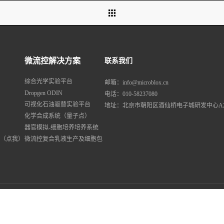
微流控解决方案
联系我们
综合光学实验平台
邮箱：info@microblox.cn
Dropgen ODIN
电话：010-58237080
可视化石油驱替实验平台
地址：北京市朝阳区酒仙桥电子城研发中心A
化学合成系统（量子点）
器官模拟-细胞培养培养系统
案（点我）
微流控复合乳液生产及细胞包
裹、分选工作站
713号-1
Powered by lc787