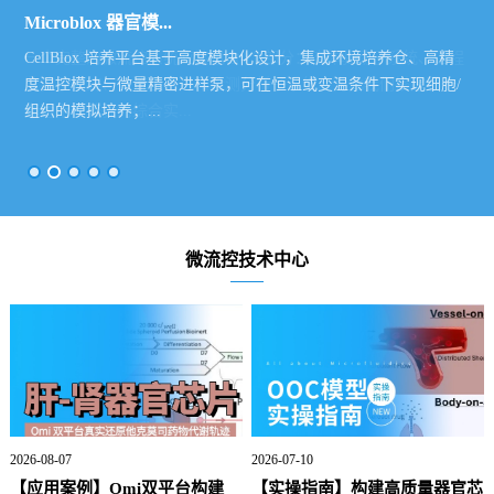
微滴制备系统
Microblox 微流控...
Microblox 器官模...
PLGA纳米颗粒...
PDMS芯片加工...
微滴制备系统
Microblox 微流控...
微滴制备，要点有三：稳定的压力输出、精确的流量控制和合适
一个完整的微流控系统应该包含4个部分：流体驱动子系统、过程
CellBlox 培养平台基于高度模块化设计，集成环境培养仓、高精
此微流控PLGA制备系统，采用乙酸乙酯作为溶剂，可制备出直径
Microblox 微流控芯片加工系统EasyPDMS 是一款专为科研实验室
微滴制备，要点有三：稳定的压力输出、精确的流量控制和合适
一个完整的微流控系统应该包含4个部分：流体驱动子系统、过程
的芯片设计。为此我们找到了可能是最棒的压力泵和流量计，并
监控子系统、微流控芯片和检测分析子系统。为此我们搭建了一
度温控模块与微量精密进样泵，可在恒温或变温条件下实现细胞/
在15-50μm之间的PLGA微粒，微粒直径可控，且所制备微粒具有
设计的 高效、精准、模块化 PDMS 微流控芯片制造平台。它能够
的芯片设计。为此我们找到了可能是最棒的压力泵和流量计，并
监控子系统、微流控芯片和检测分析子系统。为此我们搭建了一
代理了不同进口厂家的...
套通用性较强的综合实...
组织的模拟培养；...
出色的单分散...
大幅提升...
代理了不同进口厂家的...
套通用性较强的综合实...
微流控技术中心
2026-08-07
2026-07-10
【应用案例】Omi双平台构建
【实操指南】构建高质量器官芯