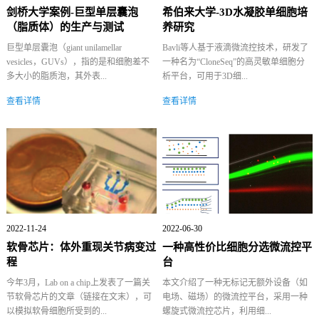
剑桥大学案例-巨型单层囊泡
希伯来大学-3D水凝胶单细胞培
（脂质体）的生产与测试
养研究
巨型单层囊泡（giant unilamellar
Bavli等人基于液滴微流控技术，研发了
vesicles，GUVs），指的是和细胞差不
一种名为“CloneSeq”的高灵敏单细胞分
多大小的脂质泡，其外表...
析平台，可用于3D细...
查看详情
查看详情
2022-11-24
2022-06-30
软骨芯片：体外重现关节病变过
一种高性价比细胞分选微流控平
程
台
今年3月，Lab on a chip上发表了一篇关
本文介绍了一种无标记无额外设备（如
节软骨芯片的文章（链接在文末），可
电场、磁场）的微流控平台，采用一种
以模拟软骨细胞所受到的...
螺旋式微流控芯片，利用细...