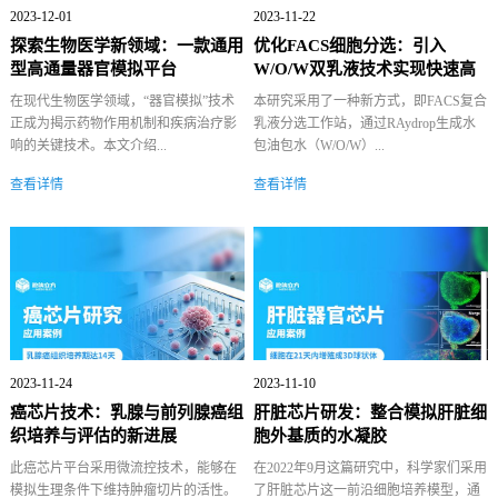
2023-12-01
2023-11-22
探索生物医学新领域：一款通用
优化FACS细胞分选：引入
型高通量器官模拟平台
W/O/W双乳液技术实现快速高
效细胞分...
在现代生物医学领域，“器官模拟”技术
本研究采用了一种新方式，即FACS复合
正成为揭示药物作用机制和疾病治疗影
乳液分选工作站，通过RAydrop生成水
响的关键技术。本文介绍...
包油包水（W/O/W）...
查看详情
查看详情
2023-11-24
2023-11-10
癌芯片技术：乳腺与前列腺癌组
肝脏芯片研发：整合模拟肝脏细
织培养与评估的新进展
胞外基质的水凝胶
此癌芯片平台采用微流控技术，能够在
在2022年9月这篇研究中，科学家们采用
模拟生理条件下维持肿瘤切片的活性。
了肝脏芯片这一前沿细胞培养模型，通