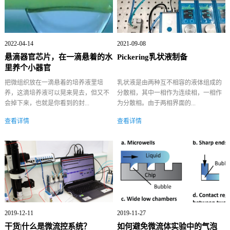
2022-04-14
2021-09-08
悬滴器官芯片，在一滴悬着的水
Pickering乳状液制备
里养个小器官
把微组织放在一滴悬着的培养液里培
乳状液是由两种互不相容的液体组成的
养，这滴培养液可以晃来晃去，但又不
分散相，其中一相作为连续相，一相作
会掉下来，也就是你看到的封...
为分散相。由于两相界面的...
查看详情
查看详情
2019-12-11
2019-11-27
干货|什么是微流控系统？
如何避免微流体实验中的气泡