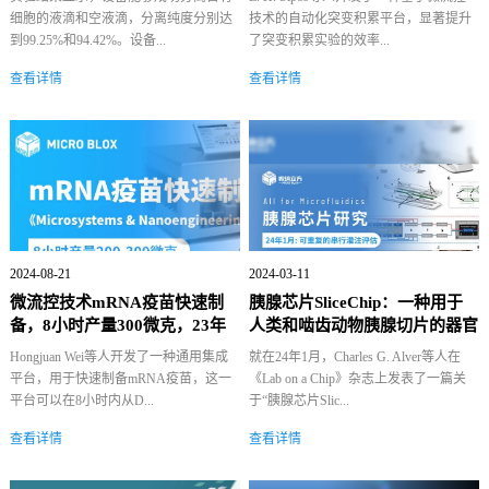
细胞的液滴和空液滴，分离纯度分别达
技术的自动化突变积累平台，显著提升
到99.25%和94.42%。设备...
了突变积累实验的效率...
查看详情
查看详情
2024-08-21
2024-03-11
微流控技术mRNA疫苗快速制
胰腺芯片SliceChip：一种用于
备，8小时产量300微克，23年
人类和啮齿动物胰腺切片的器官
发表《M...
型培养...
Hongjuan Wei等人开发了一种通用集成
就在24年1月，Charles G. Alver等人在
平台，用于快速制备mRNA疫苗，这一
《Lab on a Chip》杂志上发表了一篇关
平台可以在8小时内从D...
于“胰腺芯片Slic...
查看详情
查看详情