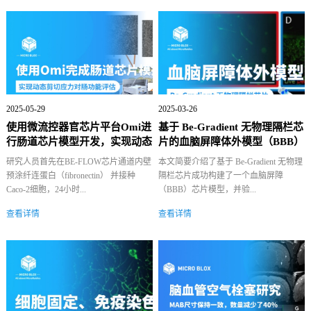
2025-05-29
2025-03-26
使用微流控器官芯片平台Omi进
基于 Be-Gradient 无物理隔栏芯
行肠道芯片模型开发，实现动态
片的血脑屏障体外模型（BBB）
剪切应...
构...
研究人员首先在BE-FLOW芯片通道内壁
本文简要介绍了基于 Be-Gradient 无物理
预涂纤连蛋白（fibronectin） 并接种
隔栏芯片成功构建了一个血脑屏障
Caco-2细胞，24小时...
（BBB）芯片模型，并验...
查看详情
查看详情