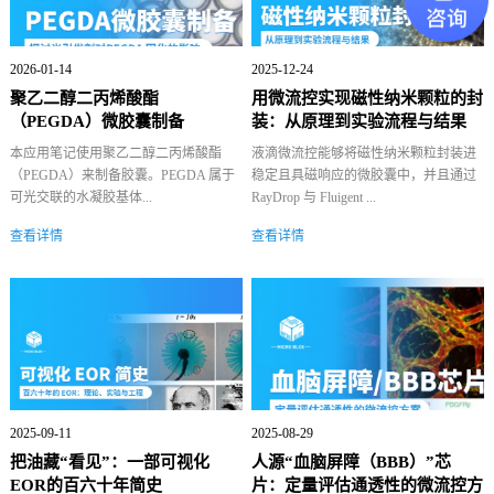
2026-01-14
2025-12-24
聚乙二醇二丙烯酸酯
用微流控实现磁性纳米颗粒的封
（PEGDA）微胶囊制备
装：从原理到实验流程与结果
本应用笔记使用聚乙二醇二丙烯酸酯
液滴微流控能够将磁性纳米颗粒封装进
（PEGDA）来制备胶囊。PEGDA 属于
稳定且具磁响应的微胶囊中，并且通过
可光交联的水凝胶基体...
RayDrop 与 Fluigent ...
查看详情
查看详情
2025-09-11
2025-08-29
把油藏“看见”：一部可视化
人源“血脑屏障（BBB）”芯
EOR的百六十年简史
片：定量评估通透性的微流控方