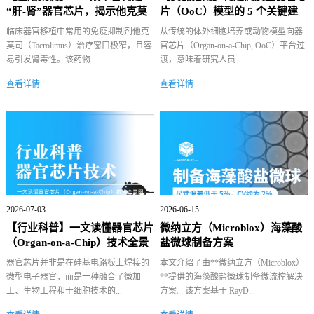
“肝-肾”器官芯片，揭示他克莫
片（OoC）模型的 5 个关键建
司跨器...
议
临床器官移植中常用的免疫抑制剂他克
从传统的体外细胞培养或动物模型向器
莫司（Tacrolimus）治疗窗口极窄，且容
官芯片（Organ-on-a-Chip, OoC）平台过
易引发肾毒性。该药物...
渡，意味着研究人员...
查看详情
查看详情
2026-07-03
2026-06-15
【行业科普】一文读懂器官芯片
微纳立方（Microblox）海藻酸
（Organ-on-a-Chip）技术全景
盐微球制备方案
图
器官芯片并非是在硅基电路板上焊接的
本文介绍了由**微纳立方（Microblox）
微型电子器官，而是一种融合了微加
**提供的海藻酸盐微球制备微流控解决
工、生物工程和干细胞技术的...
方案。该方案基于 RayD...