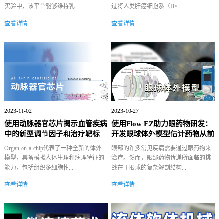
实验中，该平台能够维持乳...
过将人类肝癌细胞系（He...
查看详情
查看详情
2023-11-02
2023-10-27
使用动脉器官芯片揭示血管疾病
使用Flow EZ助力眼药物研发：
中的新型调节因子和治疗靶标
开发眼球体外模型估计药物从前
房到...
Organ-on-a-chip代表了一种全新的体外
眼部的许多常见疾病需要通过眼药物来
模型，具备模拟人体生理和病理特征的
治疗。然而，眼部药物传递所面临的挑
能力，包括组织多细胞性...
战在于眼球的复杂解剖结构...
查看详情
查看详情