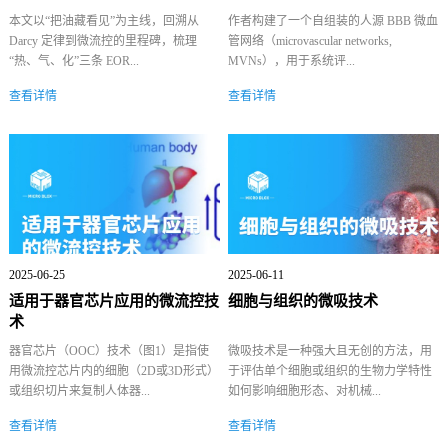
案｜论...
本文以“把油藏看见”为主线，回溯从
作者构建了一个自组装的人源 BBB 微血
Darcy 定律到微流控的里程碑，梳理
管网络（microvascular networks,
“热、气、化”三条 EOR...
MVNs），用于系统评...
查看详情
查看详情
2025-06-25
2025-06-11
适用于器官芯片应用的微流控技
细胞与组织的微吸技术
术
器官芯片（OOC）技术（图1）是指使
微吸技术是一种强大且无创的方法，用
用微流控芯片内的细胞（2D或3D形式）
于评估单个细胞或组织的生物力学特性
或组织切片来复制人体器...
如何影响细胞形态、对机械...
查看详情
查看详情