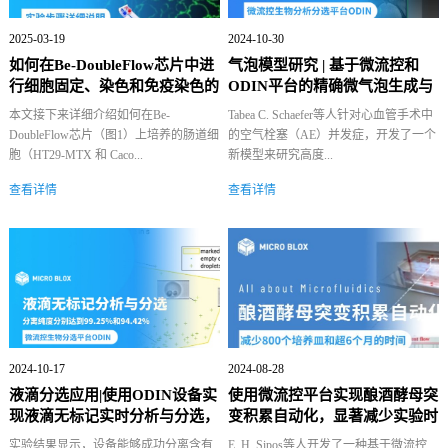
2025-03-19
2024-10-30
如何在Be-DoubleFlow芯片中进
气泡模型研究 | 基于微流控和
行细胞固定、染色和免疫染色的
ODIN平台的精确微气泡生成与
详细...
检测模...
本文接下来详细介绍如何在Be-
Tabea C. Schaefer等人针对心血管手术中
DoubleFlow芯片（图1）上培养的肠道细
的空气栓塞（AE）并发症，开发了一个
胞（HT29-MTX 和 Caco...
新模型来研究高度...
查看详情
查看详情
2024-10-17
2024-08-28
液滴分选应用|使用ODIN设备实
使用微流控平台实现酿酒酵母突
现液滴无标记实时分析与分选，
变积累自动化，显著减少实验时
精度...
间和人...
实验结果显示，设备能够成功分离含有
E. H. Sipos等人开发了一种基于微流控