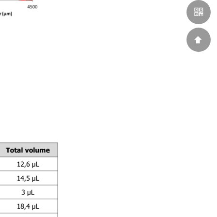
010-
58237080