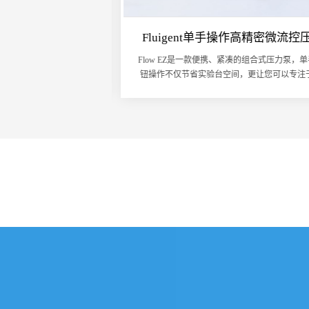
流控压力泵 Un...
Fluigent单手操作高精密微流控压.
是Cellix公司推出的单通道
Flow EZ是一款便携、紧凑的组合式压力泵，单
的流量输送的微流体应用
钮操作不仅节省实验台空间，更让您可以专注
..
的实验，...