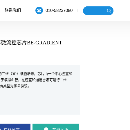
010-58237080
联系我们
养微流控芯片BE-GRADIENT
度方面的三维（3D）细胞培养，芯片由一个中心腔室和
用于模拟血管，在腔室和通道吉娜可进行二维
所有类型光学显微镜。
在线留言
在线客服